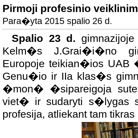
Pirmoji profesinio veiklinim
Para�yta 2015 spalio 26 d.
Spalio 23 d.
gimnazijoje
Kelm�s J.Grai�i�no gimn
Europoje teikian�ios UAB 
Genu�io ir IIa klas�s gim
�mon� �sipareigoja suteikt
viet� ir sudaryti s�lygas 
profesija, atliekant tam tikra